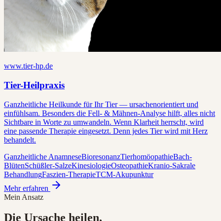
www.tier-hp.de
Tier-Heilpraxis
Ganzheitliche Heilkunde für Ihr Tier — ursachenorientiert und
einfühlsam. Besonders die Fell- & Mähnen-Analyse hilft, alles nicht
Sichtbare in Worte zu umwandeln. Wenn Klarheit herrscht, wird
eine passende Therapie eingesetzt. Denn jedes Tier wird mit Herz
behandelt.
Ganzheitliche Anamnese
Bioresonanz
Tierhomöopathie
Bach-
Blüten
Schüßler-Salze
Kinesiologie
Osteopathie
Kranio-Sakrale
Behandlung
Faszien-Therapie
TCM-Akupunktur
Mehr erfahren
Mein Ansatz
Die Ursache heilen,