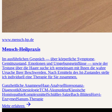
www.mensch-hp.de
Mensch-Heilpraxis
Im ausführlichen Gespräch — über körperliche Symptome,
Gemütszustand, Emotionen und Umgebungseinflüsse — sowie der
Testung über die Haare suche ich gemeinsam mit Ihnen die wahre
Ursache Ihrer Beschwerden. Nach Ermitteln des Ist-Zustandes stelle
ich individuell eine Therapie für Sie zusammen.
Ganzheitliche Anamnese
Haar-Analyse
Bioresonanz-
Diagnostik
Kinesiologie
TCM-Akupunktur
Klassische
Homöopathie
Komplexmittel
Schüßler-Salze
Bach-Blüten
Horvi-
Enzymed
Sanum-Therapie
Mehr erfahren