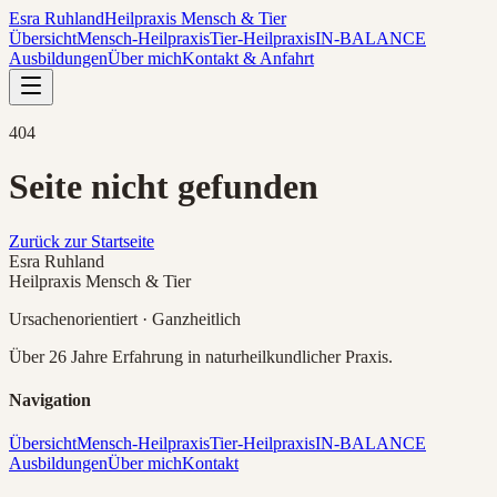
Esra Ruhland
Heilpraxis Mensch & Tier
Übersicht
Mensch-Heilpraxis
Tier-Heilpraxis
IN-BALANCE
Ausbildungen
Über mich
Kontakt & Anfahrt
404
Seite nicht gefunden
Zurück zur Startseite
Esra Ruhland
Heilpraxis Mensch & Tier
Ursachenorientiert · Ganzheitlich
Über 26 Jahre Erfahrung in naturheilkundlicher Praxis.
Navigation
Übersicht
Mensch-Heilpraxis
Tier-Heilpraxis
IN-BALANCE
Ausbildungen
Über mich
Kontakt