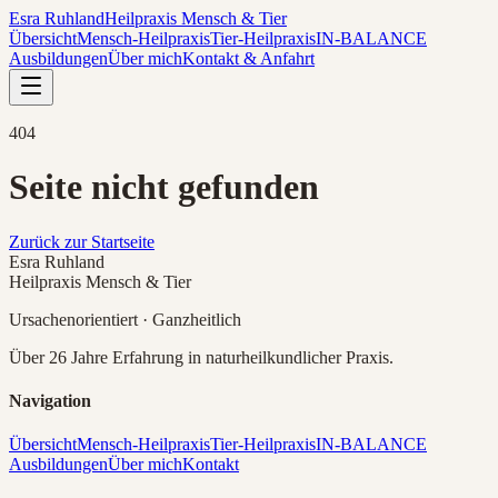
Esra Ruhland
Heilpraxis Mensch & Tier
Übersicht
Mensch-Heilpraxis
Tier-Heilpraxis
IN-BALANCE
Ausbildungen
Über mich
Kontakt & Anfahrt
404
Seite nicht gefunden
Zurück zur Startseite
Esra Ruhland
Heilpraxis Mensch & Tier
Ursachenorientiert · Ganzheitlich
Über 26 Jahre Erfahrung in naturheilkundlicher Praxis.
Navigation
Übersicht
Mensch-Heilpraxis
Tier-Heilpraxis
IN-BALANCE
Ausbildungen
Über mich
Kontakt